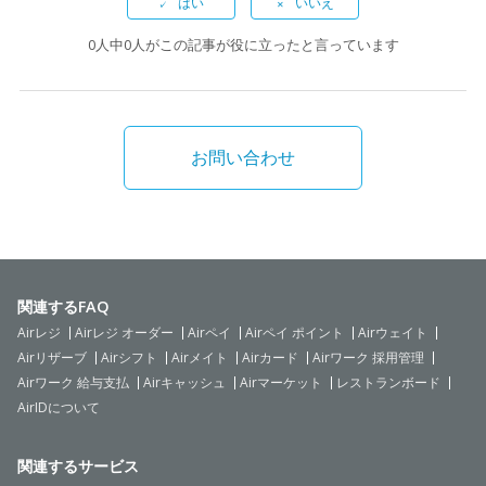
0人中0人がこの記事が役に立ったと言っています
お問い合わせ
関連するFAQ
Airレジ
Airレジ オーダー
Airペイ
Airペイ ポイント
Airウェイト
Airリザーブ
Airシフト
Airメイト
Airカード
Airワーク 採用管理
Airワーク 給与支払
Airキャッシュ
Airマーケット
レストランボード
AirIDについて
関連するサービス