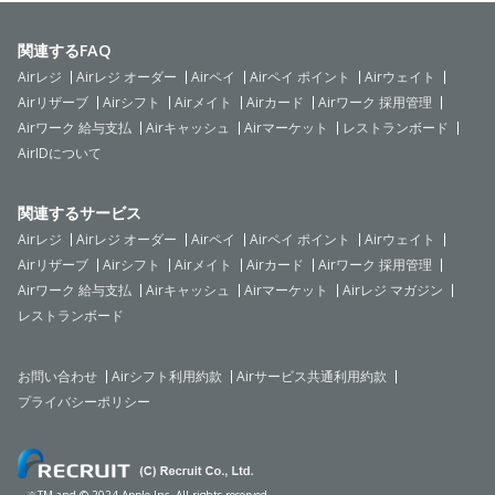
関連するFAQ
Airレジ
Airレジ オーダー
Airペイ
Airペイ ポイント
Airウェイト
Airリザーブ
Airシフト
Airメイト
Airカード
Airワーク 採用管理
Airワーク 給与支払
Airキャッシュ
Airマーケット
レストランボード
AirIDについて
関連するサービス
Airレジ
Airレジ オーダー
Airペイ
Airペイ ポイント
Airウェイト
Airリザーブ
Airシフト
Airメイト
Airカード
Airワーク 採用管理
Airワーク 給与支払
Airキャッシュ
Airマーケット
Airレジ マガジン
レストランボード
お問い合わせ
Airシフト利用約款
Airサービス共通利用約款
プライバシーポリシー
※TM and © 2024 Apple Inc. All rights reserved.