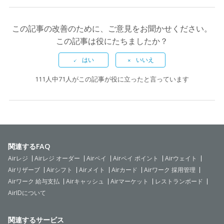
この記事の改善のために、ご意見をお聞かせください。
この記事は役にたちましたか？
111人中71人がこの記事が役に立ったと言っています
関連するFAQ
Airレジ
Airレジ オーダー
Airペイ
Airペイ ポイント
Airウェイト
Airリザーブ
Airシフト
Airメイト
Airカード
Airワーク 採用管理
Airワーク 給与支払
Airキャッシュ
Airマーケット
レストランボード
AirIDについて
関連するサービス