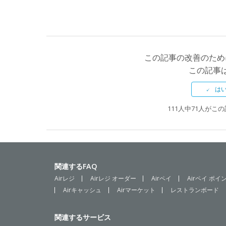
この記事の改善のため
この記事
111人中71人が
関連するFAQ
Airレジ
Airレジ オーダー
Airペイ
Airペイ ポイ
Airキャッシュ
Airマーケット
レストランボード
関連するサービス