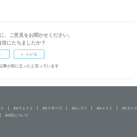
に、ご意見をお聞かせください。
は役にたちましたか？
この記事が役に立ったと言っています
ント
Airウェイト
Airリザーブ
Airシフト
Airメイト
Airカー
AirIDについて