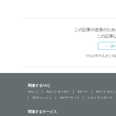
この記事の改善のため
この記事
111人中71人が
関連するFAQ
Airレジ
Airレジ オーダー
Airペイ
Airペイ ポイ
Airキャッシュ
Airマーケット
レストランボード
関連するサービス