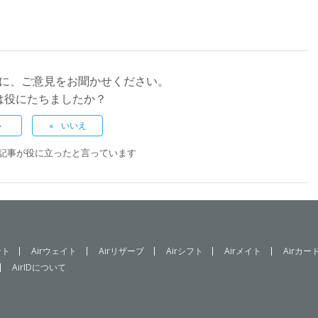
に、ご意見をお聞かせください。
は役にたちましたか？
この記事が役に立ったと言っています
ント
Airウェイト
Airリザーブ
Airシフト
Airメイト
Airカー
AirIDについて