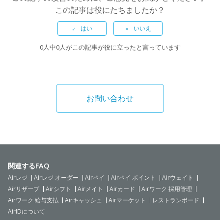
この記事は役にたちましたか？
0人中0人がこの記事が役に立ったと言っています
お問い合わせ
関連するFAQ
Airレジ
Airレジ オーダー
Airペイ
Airペイ ポイント
Airウェイト
Airリザーブ
Airシフト
Airメイト
Airカード
Airワーク 採用管理
Airワーク 給与支払
Airキャッシュ
Airマーケット
レストランボード
AirIDについて