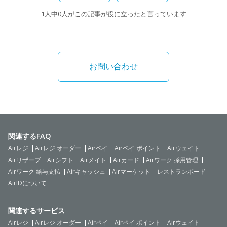
1人中0人がこの記事が役に立ったと言っています
お問い合わせ
関連するFAQ
Airレジ
Airレジ オーダー
Airペイ
Airペイ ポイント
Airウェイト
Airリザーブ
Airシフト
Airメイト
Airカード
Airワーク 採用管理
Airワーク 給与支払
Airキャッシュ
Airマーケット
レストランボード
AirIDについて
関連するサービス
Airレジ
Airレジ オーダー
Airペイ
Airペイ ポイント
Airウェイト