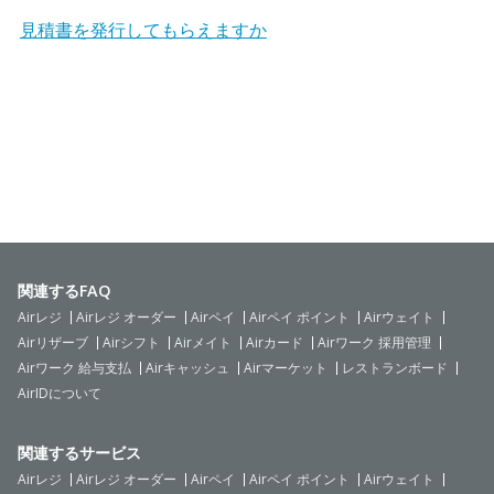
見積書を発行してもらえますか
関連するFAQ
Airレジ
Airレジ オーダー
Airペイ
Airペイ ポイント
Airウェイト
Airリザーブ
Airシフト
Airメイト
Airカード
Airワーク 採用管理
Airワーク 給与支払
Airキャッシュ
Airマーケット
レストランボード
AirIDについて
関連するサービス
Airレジ
Airレジ オーダー
Airペイ
Airペイ ポイント
Airウェイト