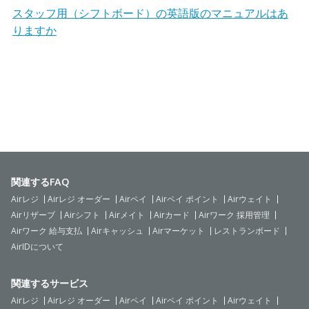
スタッフ用（シフトボード）の英語版のマニュアルはあ
りますか
関連するFAQ
Airレジ
Airレジ オーダー
Airペイ
Airペイ ポイント
Airウェイト
Airリザーブ
Airシフト
Airメイト
Airカード
Airワーク 採用管理
Airワーク 給与支払
Airキャッシュ
Airマーケット
レストランボード
AirIDについて
関連するサービス
Airレジ
Airレジ オーダー
Airペイ
Airペイ ポイント
Airウェイト