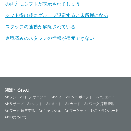
の両方にシフトが表示されてしまう
シフト提出後にグループ設定すると未所属になる
スタッフの連携が解除されている
退職済みのスタッフの情報が復元できない
関連するFAQ
Airレジ
Airレジ オーダー
Airペイ
Airペイ ポイント
Airウェイト
Airリザーブ
Airシフト
Airメイト
Airカード
Airワーク 採用管理
Airワーク 給与支払
Airキャッシュ
Airマーケット
レストランボード
AirIDについて