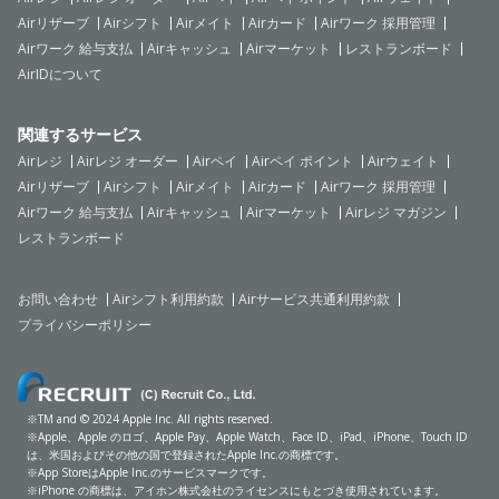
Airリザーブ
Airシフト
Airメイト
Airカード
Airワーク 採用管理
Airワーク 給与支払
Airキャッシュ
Airマーケット
レストランボード
AirIDについて
関連するサービス
Airレジ
Airレジ オーダー
Airペイ
Airペイ ポイント
Airウェイト
Airリザーブ
Airシフト
Airメイト
Airカード
Airワーク 採用管理
Airワーク 給与支払
Airキャッシュ
Airマーケット
Airレジ マガジン
レストランボード
お問い合わせ
Airシフト利用約款
Airサービス共通利用約款
プライバシーポリシー
※TM and © 2024 Apple Inc. All rights reserved.
※Apple、Apple のロゴ、Apple Pay、Apple Watch、Face ID、iPad、iPhone、Touch ID
は、米国およびその他の国で登録されたApple Inc.の商標です。
※App StoreはApple Inc.のサービスマークです。
※iPhone の商標は、アイホン株式会社のライセンスにもとづき使用されています。