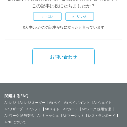
この記事は役にたちましたか？
0人中0人がこの記事が役に立ったと言っています
お問い合わせ
関連するFAQ
Airレジ
Airレジ オーダー
Airペイ
Airペイ ポイント
Airウェイト
Airリザーブ
Airシフト
Airメイト
Airカード
Airワーク 採用管理
Airワーク 給与支払
Airキャッシュ
Airマーケット
レストランボード
AirIDについて