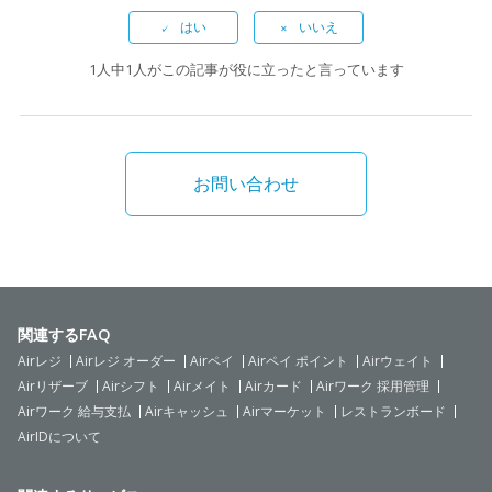
1人中1人がこの記事が役に立ったと言っています
お問い合わせ
関連するFAQ
Airレジ
Airレジ オーダー
Airペイ
Airペイ ポイント
Airウェイト
Airリザーブ
Airシフト
Airメイト
Airカード
Airワーク 採用管理
Airワーク 給与支払
Airキャッシュ
Airマーケット
レストランボード
AirIDについて