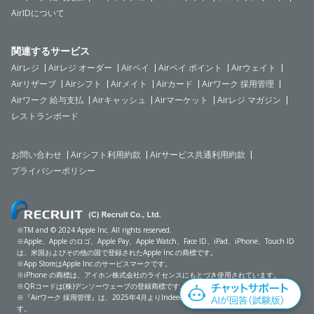
AirIDについて
関連するサービス
Airレジ
Airレジ オーダー
Airペイ
Airペイ ポイント
Airウェイト
Airリザーブ
Airシフト
Airメイト
Airカード
Airワーク 採用管理
Airワーク 給与支払
Airキャッシュ
Airマーケット
Airレジ マガジン
レストランボード
お問い合わせ
Airシフト利用約款
Airサービス共通利用約款
プライバシーポリシー
※TM and © 2024 Apple Inc. All rights reserved.
※Apple、Apple のロゴ、Apple Pay、Apple Watch、Face ID、iPad、iPhone、Touch ID
は、米国およびその他の国で登録されたApple Inc.の商標です。
※App StoreはApple Inc.のサービスマークです。
※iPhone の商標は、アイホン株式会社のライセンスにもとづき使用されています。
※QRコードは(株)デンソーウェーブの登録商標です。
※『Airワーク 採用管理』は、2025年4月よりIndeed Japan株式会社にて提供しておりま
チ
す。